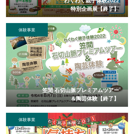
わくわく親子体験2022
特別企画展
【終了】
体験事業
笠間 石切山脈プレミアムツアー
＆陶芸体験
【終了】
体験事業