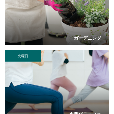
アクセス
Access
駐車場案内
お問い合せ
ガーデニング
Contact
施設空き情報
Vacancy
火曜日
体験事業・講座お申込み
Application
財団情報
個人情報保護方針
免責事項
公式SNS運用方針
お問