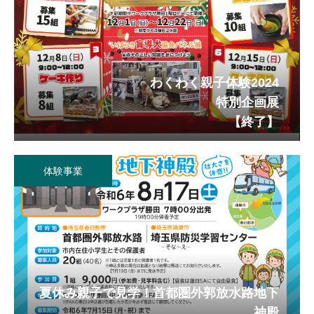
わくわく親子体験2024
特別企画展
【終了】
体験事業
夏休み親子で見学！首都圏外郭放水路地下
神殿