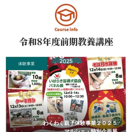
文化教養室（工作室）
和室
軽運動室
利用案内
Guide
体験事業
ご利用お申込み
ご利用前の準備
ご利用上の注意事項
ご利用料金
わくわく親子体験事業２０２５
マルシェ・特別企画展