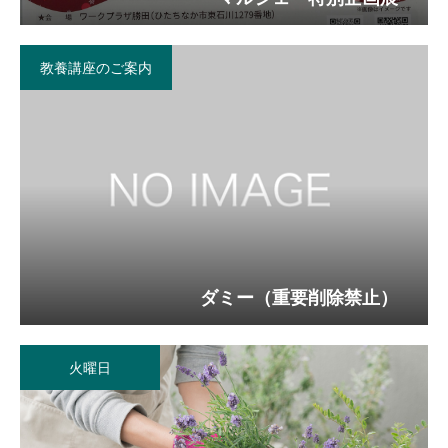
館内図
教養講座のご案内
講座案内
Course
前期教養講座一覧
後期教養講座一覧
体験事業
Experience
ダミー（重要削除禁止）
新着情報
News
財団情報
火曜日
財団管理施設