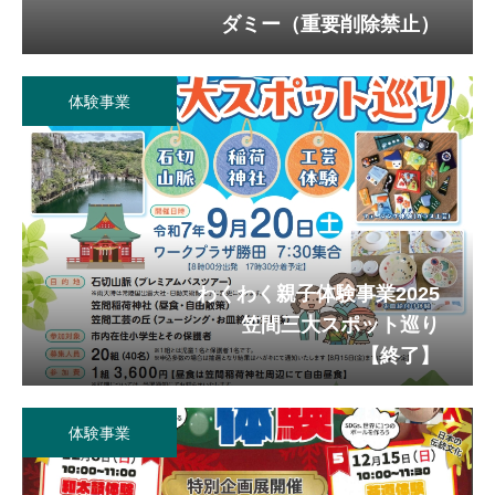
ダミー（重要削除禁止）
体験事業
わくわく親子体験事業2025
笠間三大スポット巡り
【終了】
体験事業