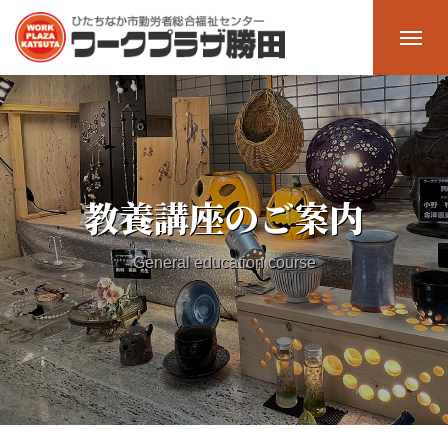
ホーム
Home
施設一覧
Facility
教養講座のご案内
多目的ホール
General education course
大会議室
中会議室
研修室2
研修室1（料理室）