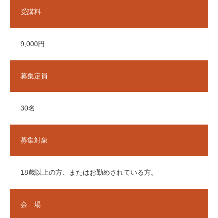
受講料
アクセス
Access
駐車場案内
9,000円
お問い合せ
Contact
募集定員
施設空き情報
Vacancy
30名
体験事業・講座お申込み
Application
募集対象
18歳以上の方、またはお勤めされている方。
財団情報
個人情報保護方針
免責事項
公式SNS運用方針
お問
会 場