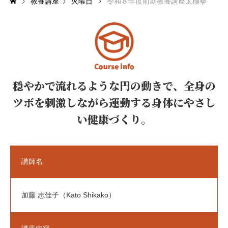
教養講座
火曜日
令和８年度前期教養講座太極拳
文化教養室（工作室）
和室
軽運動室
穏やかで流れるような円の動きで、全身の
ツボを刺激しながら運動する身体にやさし
利用案内
Guide
い健康づくり。
ご利用お申込み
ご利用前の準備
講師名
ご利用上の注意事項
加藤 志佳子（Kato Shikako）
ご利用料金