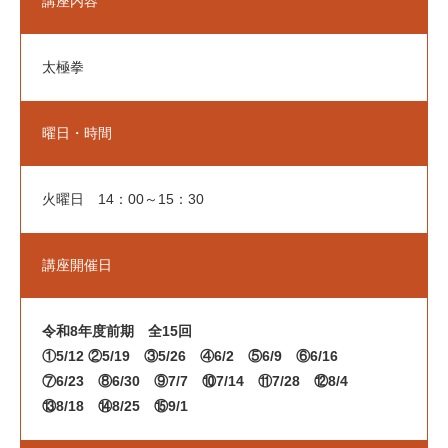
講座内容
館内図
太極拳
講座案内
Course
前期教養講座一覧
曜日・時間
後期教養講座一覧
火曜日 14：00～15：30
体験事業
Experience
講座開催日
新着情報
News
令和8年度前期 全15回
①5/12 ②5/19 ③5/26 ④6/2 ⑤6/9 ⑥6/16
財団情報
⑦6/23 ⑧6/30 ⑨7/7 ⑩7/14 ⑪7/28 ⑫8/4
⑬8/18 ⑭8/25 ⑮9/1
財団管理施設