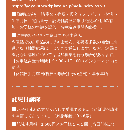
https://yoyaku.workplaza.or.jp/mob/index.asp
▶
郵便はがき：講座名・住所・氏名（フリガナ）・性別・
生年月日・電話番号・託児付講座に限り託児室利用の有
無・お子様の年齢を記入（お申込み期間内必着）。
ご来館いただいて窓口でのお申込み
※電話でのお申込みはできません。応募者多数の場合は抽
選となり抽選結果は、はがきで通知します。なお、定員に
満たない講座については追加募集を行う場合があります。
【お申込み受付時間】9：00～17：00（インターネットは
随時）
【休館日】月曜日(祝日の場合はその翌日)・年末年始
託児付講座
お子様連れの方が安心して受講できるように託児付講座
を開講しております。（対象年齢／0～6歳）
託児使用料：1,500円／お子様１人１回（当日前払い）