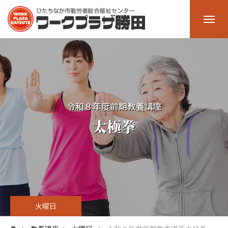
ホーム
Home
施設一覧
Facility
令和８年度前期教養講座
太極拳
多目的ホール
大会議室
中会議室
研修室2
火曜日
研修室1（料理室）