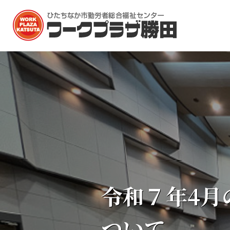
ホーム
施設一覧
令和７年4月
多目的ホール
大会議室
ついて
研修室1（料理室）
文化教養室（