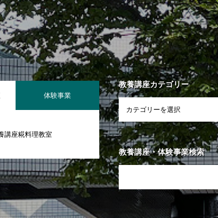
個人情報保護方針
免責事項
公式SNS運用方針
Fi 利用規約
教養講座カテゴリー
座
体験事業
養講座糀料理教室
教養講座・体験事業検索