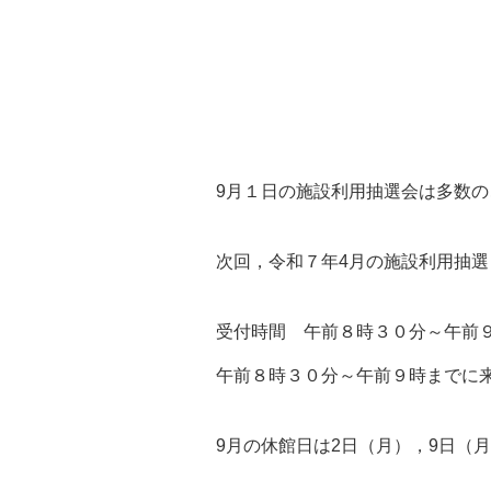
前期教養講座一覧
後期教養講座
体験事業
9月１日の施設利用抽選会は多数
次回，令和７年4月の施設利用抽選
新着情報
受付時間 午前８時３０分～午前
午前８時３０分～午前９時までに
財団情報
財団管理施設
9月の休館日は2日（月），9日（月