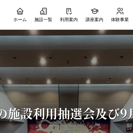
ホーム
施設一覧
利用案内
講座案内
体験事業
の施設利用抽選会及び9
中会議室
工作室）
和室