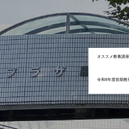
ホーム
財団情報
お問い合せ
フリーWi-
オススメ教養講
令和8年度前期教