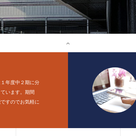
は１年度中２期に分
しています。期間
能ですのでお気軽に
。