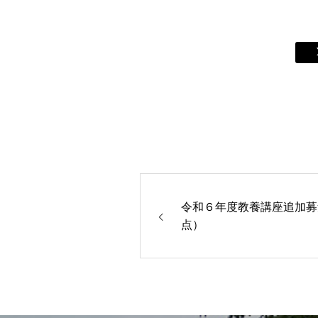
アクセス
駐車場案内
お問い合せ
令和６年度教養講座追加募
点）
施設空き情報
体験事業・講座お申込み