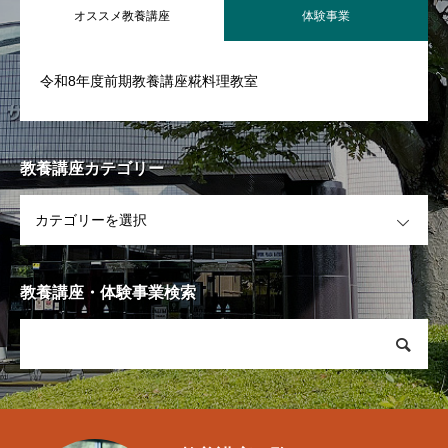
オススメ教養講座
体験事業
アクセス
Access
令和8年度前期教養講座糀料理教室
駐車場案内
お問い合せ
Contact
教養講座カテゴリー
OPEN
施設空き情報
Vacancy
体験事業・講座お申込み
Application
教養講座・体験事業検索
財団情報
個人情報保護方針
免責事項
公式SNS運用方針
お問