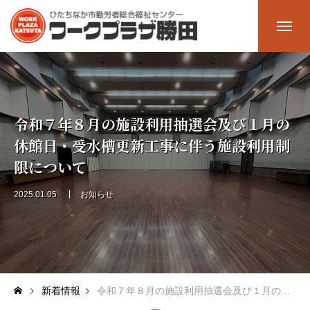
ホーム
Home
令和７年８月の施設利用抽選会及び１月の
施設一覧
Facility
休館日・受水槽更新工事に伴う施設利用制
限について
多目的ホール
2025.01.05
お知らせ
大会議室
中会議室
研修室2
新着情報
令和７年８月の施設利用抽選会及び１月の休館日・受水槽更新工事に伴う施設利用制限について
研修室1（料理室）