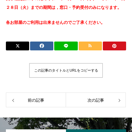
館内図
２８日（火）までの期間は，窓口・予約受付のみになります。
講座案内
Course
各お部屋のご利用は出来ませんのでご了承ください。
前期教養講座一覧
後期教養講座一覧
体験事業
この記事のタイトルとURLをコピーする
Experience
新着情報
News
前の記事
次の記事
財団情報
財団管理施設