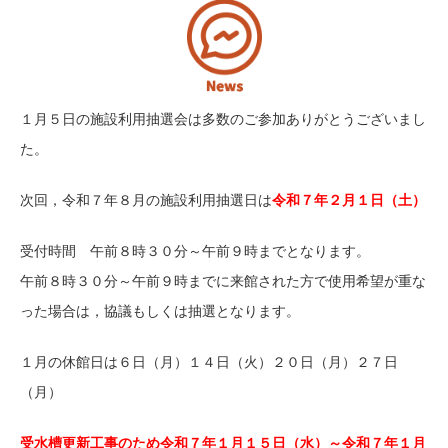
文化教養室（工作室）
和室
１月５日の施設利用抽選会は多数のご参加ありがとうございまし
軽運動室
た。
利用案内
次回，令和７年８月の施設利用抽選日は
令和７年２月１日（土）
Guide
受付時間 午前８時３０分～午前９時までとなります。
ご利用お申込み
午前８時３０分～午前９時までに来館された方で使用希望が重な
ご利用前の準備
った場合は，協議もしくは抽選となります。
ご利用上の注意事項
１月の休館日は６日（月）１４日（火）２０日（月）２７日
（月）
ご利用料金
受水槽更新工事のため
令和７年１月１５日（水）～令和７年１月