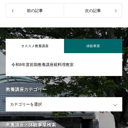
館内図
前の記事
次の記事
講座案内
Course
前期教養講座一覧
オススメ教養講座
体験事業
後期教養講座一覧
令和8年度前期教養講座糀料理教室
体験事業
Experience
新着情報
News
教養講座カテゴリー
OPEN
財団情報
財団管理施設
教養講座・体験事業検索