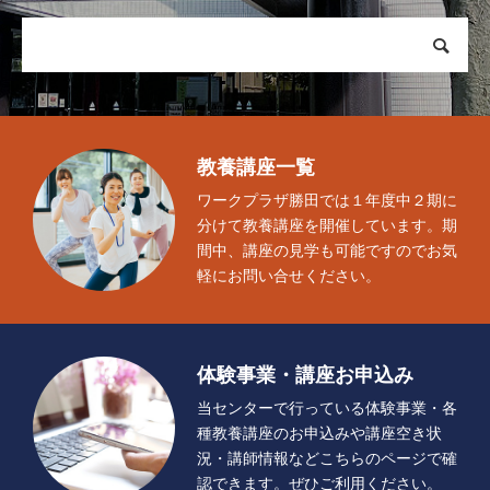
アクセス
Access
駐車場案内
お問い合せ
Contact
教養講座一覧
ワークプラザ勝田では１年度中２期に
分けて教養講座を開催しています。期
施設空き情報
Vacancy
間中、講座の見学も可能ですのでお気
軽にお問い合せください。
体験事業・講座お申込み
Application
体験事業・講座お申込み
当センターで行っている体験事業・各
財団情報
個人情報保護方針
免責事項
公式SNS運用方針
お問
種教養講座のお申込みや講座空き状
況・講師情報などこちらのページで確
認できます。ぜひご利用ください。