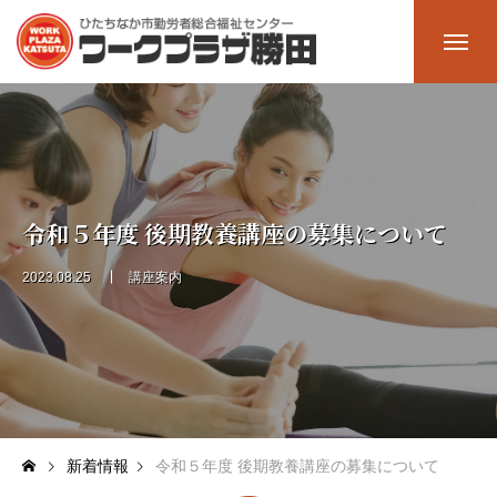
ホーム
Home
施設一覧
Facility
令和５年度 後期教養講座の募集について
多目的ホール
2023.08.25
講座案内
大会議室
中会議室
研修室2
新着情報
令和５年度 後期教養講座の募集について
研修室1（料理室）