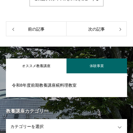
館内図
講座案内
Course
前の記事
次の記事
前期教養講座一覧
後期教養講座一覧
オススメ教養講座
体験事業
体験事業
Experience
令和8年度前期教養講座糀料理教室
新着情報
News
財団情報
教養講座カテゴリー
OPEN
財団管理施設