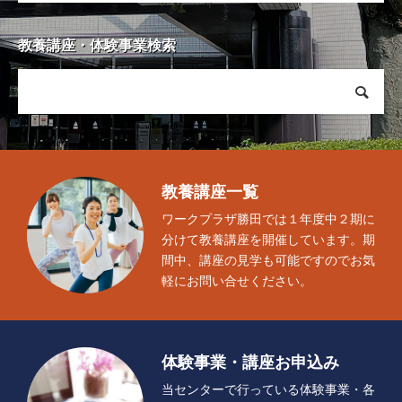
アクセス
Access
教養講座・体験事業検索
駐車場案内
お問い合せ
Contact
教養講座一覧
施設空き情報
Vacancy
ワークプラザ勝田では１年度中２期に
分けて教養講座を開催しています。期
体験事業・講座お申込み
Application
間中、講座の見学も可能ですのでお気
軽にお問い合せください。
財団情報
個人情報保護方針
免責事項
公式SNS運用方針
お問
体験事業・講座お申込み
当センターで行っている体験事業・各