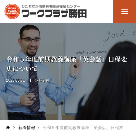
ホーム
Home
施設一覧
Facility
令和５年度前期教養講座「英会話」日程変
更について
多目的ホール
2023.05.31
講座案内
大会議室
中会議室
研修室2
新着情報
令和５年度前期教養講座「英会話」日程変更について
研修室1（料理室）