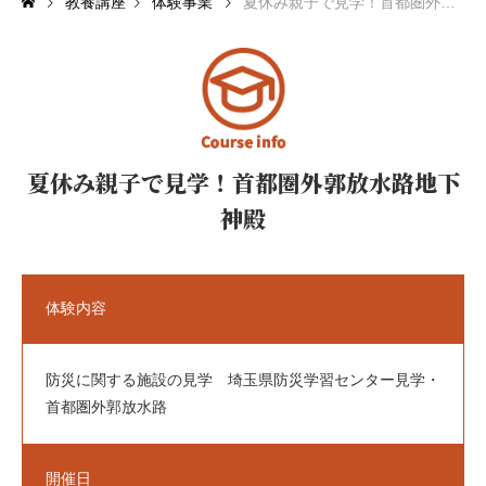
教養講座
体験事業
夏休み親子で見学！首都圏外郭放水路地下神殿【終了】
文化教養室（工作室）
和室
軽運動室
夏休み親子で見学！首都圏外郭放水路地下
神殿
利用案内
Guide
ご利用お申込み
体験内容
ご利用前の準備
防災に関する施設の見学 埼玉県防災学習センター見学・
ご利用上の注意事項
首都圏外郭放水路
ご利用料金
開催日