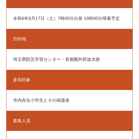
館内図
令和6年8月17日（土）7時00分出発 19時00分帰着予定
講座案内
Course
目的地
前期教養講座一覧
後期教養講座一覧
埼玉県防災学習センター・首都圏外郭放水路
体験事業
Experience
参加対象
新着情報
News
市内在住小学生とその保護者
財団情報
募集人員
財団管理施設