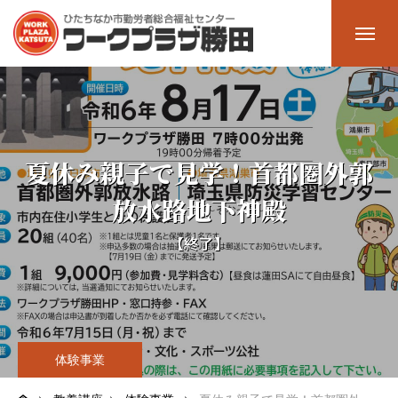
ホーム
Home
施設一覧
Facility
夏休み親子で見学！首都圏外郭
放水路地下神殿
多目的ホール
【終了】
大会議室
中会議室
研修室2
体験事業
研修室1（料理室）