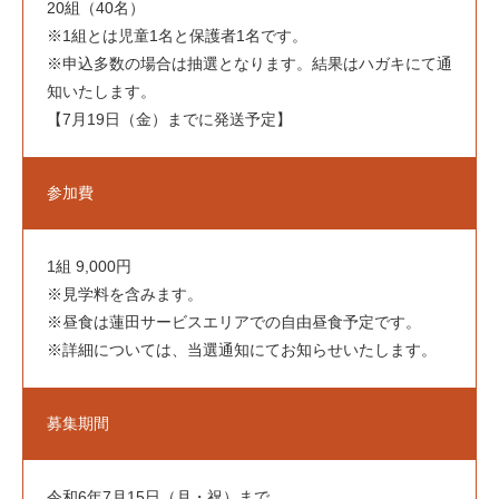
20組（40名）
アクセス
Access
※1組とは児童1名と保護者1名です。
※申込多数の場合は抽選となります。結果はハガキにて通
知いたします。
駐車場案内
【7月19日（金）までに発送予定】
お問い合せ
Contact
参加費
施設空き情報
Vacancy
1組 9,000円
※見学料を含みます。
体験事業・講座お申込み
Application
※昼食は蓮田サービスエリアでの自由昼食予定です。
※詳細については、当選通知にてお知らせいたします。
募集期間
財団情報
個人情報保護方針
免責事項
公式SNS運用方針
お問
令和6年7月15日（月・祝）まで