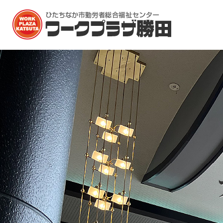
ホーム
施設一覧
多目的ホール
大会議室
研修室1（料理室）
文化教養室（