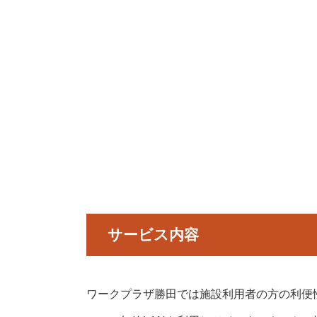
前期教養講座一覧
後期教養講座
体験事業
新着情報
サービス内容
財団情報
財団管理施設
ワークプラザ勝田では施設利用者の方の利便