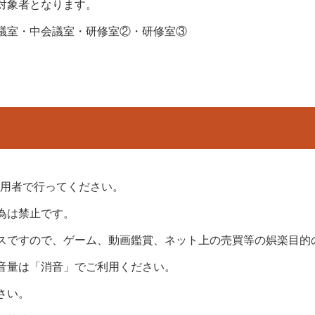
対象者となります。
議室・中会議室・研修室②・研修室③
個人情報保護方針
免責事項
公式SNS運用方針
Fi 利用規約
利用者で行ってください。
為は禁止です。
スですので、ゲーム、動画鑑賞、ネット上の売買等の娯楽目的
音量は「消音」でご利用ください。
さい。