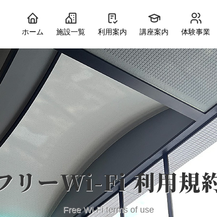
ホーム
施設一覧
利用案内
講座案内
体験事業
フリーWi-Fi 利用規
中会議室
Free Wi-Fi terms of use
工作室）
和室