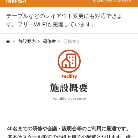
研修室3
定員40名/室内面積65㎡
文化教養室（工作室）
テーブルなどのレイアウト変更にも対応できま
す。フリーWi-Fiも完備しています。
和室
施設案内
研修室
研修室3
軽運動室
利用案内
Guide
ご利用お申込み
施設概要
ご利用前の準備
Facility overview
ご利用上の注意事項
ご利用料金
40名までの研修や会議・説明会等のご利用に最適です。
基本はスクール形式での机と椅子の配置となります。椅