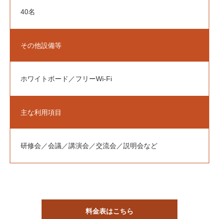
40名
アクセス
Access
駐車場案内
その他設備等
お問い合せ
Contact
ホワイトボード／フリーWi-Fi
施設空き情報
Vacancy
主な利用項目
体験事業・講座お申込み
Application
研修会／会議／講演会／交流会／説明会など
財団情報
個人情報保護方針
免責事項
公式SNS運用方針
お問
料金表はこちら