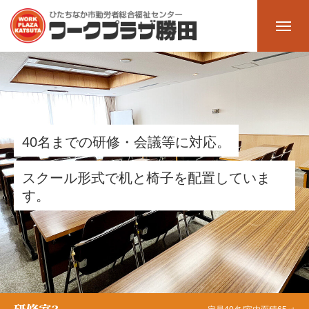
ホーム
Home
施設一覧
Facility
4
0
名
ま
で
の
研
修
・
会
議
等
に
対
応
。
多目的ホール
ス
ク
ー
ル
形
式
で
机
と
椅
子
を
配
置
し
て
い
ま
す
。
大会議室
中会議室
研修室2
研修室1（料理室）