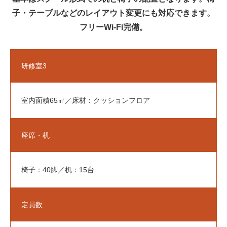
館内図
子・テーブルなどのレイアウト変更にも対応できます。
フリーWi-Fi完備。
講座案内
Course
研修室3
前期教養講座一覧
後期教養講座一覧
室内面積65㎡／床材：クッションフロア
体験事業
Experience
座席・机
新着情報
News
椅子：40脚／机：15台
財団情報
定員数
財団管理施設